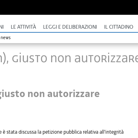
NI
LE ATTIVITÀ
LEGGI E DELIBERAZIONI
IL CITTADINO
o news
), giusto non autorizzar
iusto non autorizzare
 stata discussa la petizione pubblica relativa all'integrità