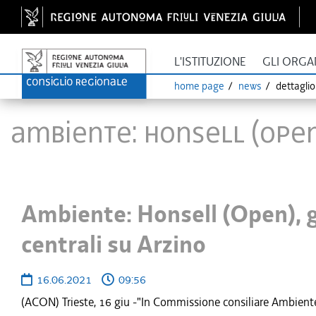
L'ISTITUZIONE
GLI ORGA
home page
news
dettagli
Ambiente: Honsell (Open
Ambiente: Honsell (Open), g
centrali su Arzino
16.06.2021
09:56
(ACON) Trieste, 16 giu -"In Commissione consiliare Ambiente è