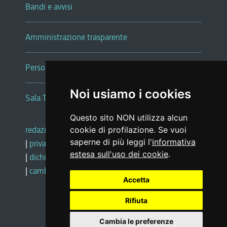
Bandi e avvisi
Amministrazione trasparente
Persone e Uffici
Noi usiamo i cookies
Sala Tiziano Tessitori
Questo sito NON utilizza alcun
redazione web
|
note legali
|
glossario
cookie di profilazione. Se vuoi
saperne di più leggi l'
informativa
|
privacy
|
social media policy
estesa sull'uso dei cookie
.
|
dichiarazione di accessibilità
|
feedback
|
cambio preferenze cookie
Accetta
Rifiuta
Realizzato da
Cambia le preferenze