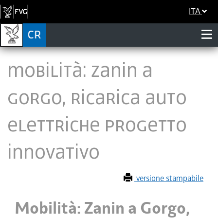
ITA
Mobilità: Zanin a
Gorgo, ricarica auto
elettriche progetto
innovativo
versione stampabile
Mobilità: Zanin a Gorgo,