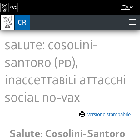
ITA
Salute: Cosolini-
Santoro (Pd),
inaccettabili attacchi
social no-vax
versione stampabile
Salute: Cosolini-Santoro