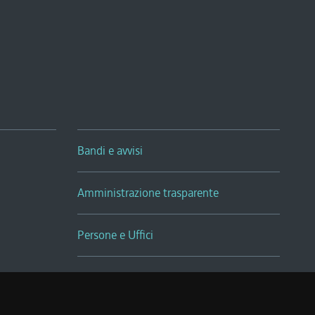
Bandi e avvisi
Amministrazione trasparente
Persone e Uffici
Sala Tiziano Tessitori