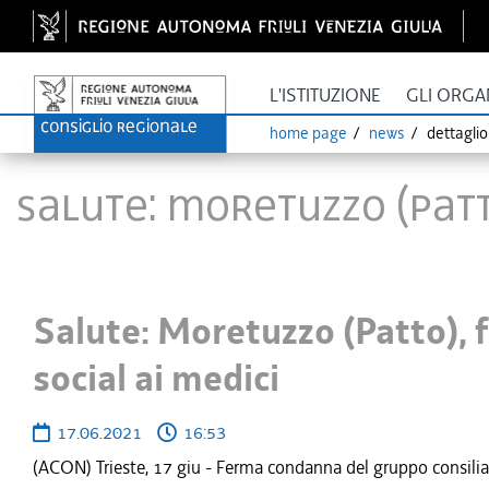
L'ISTITUZIONE
GLI ORGA
home page
news
dettagli
Salute: Moretuzzo (Patt
Salute: Moretuzzo (Patto),
social ai medici
17.06.2021
16:53
(ACON) Trieste, 17 giu - Ferma condanna del gruppo consiliare