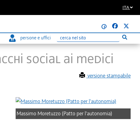
ITA
@
persone e uffici
Esegui r
Ricerca
chi social ai medici
versione stampabile
Massimo Moretuzzo (Patto per l'autonomia)