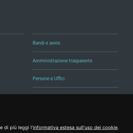
Bandi e avvisi
Amministrazione trasparente
Persone e Uffici
Sala Tiziano Tessitori
Realizzato da
 di più leggi l'
informativa estesa sull'uso dei cookie
.