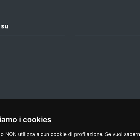
 su
iamo i cookies
l media policy
|
dichiarazione di accessibilità
|
feedback
o NON utilizza alcun cookie di profilazione. Se vuoi saperne