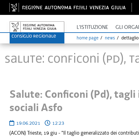
L'ISTITUZIONE
GLI ORGA
home page
news
dettagli
Salute: Conficoni (Pd), t
Salute: Conficoni (Pd), tagli 
sociali Asfo
19.06.2021
12:23
(ACON) Trieste, 19 giu - "Il taglio generalizzato dei contributi