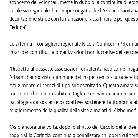
sconcerto dei volontari, mette in dubbio la continuità di eroga
locale sia regionale, ha sempre negato che l'Azienda sanitari
decurtazione stride con la narrazione fatta finora e per questo
Fedriga".
Lo afferma il consigliere regionale Nicola Conficoni (Pd), in 
2021 per contributi a organizzazioni non lucrative del settore
"Rispetto al passato, associazioni di volontariato come I raga
Artsam, hanno visto diminuire del 20 per cento - fa sapere Co
svolgimento di servizi di tipo sociosanitario. Questa amara
tra coloro che hanno subito il taglio e dovranno ridimensionare
patologica da sostanze psicoattive, sostenere l'autonomia abit
miglioramento della qualità della vita a malati di Alzheimer".
"Asfo ancora una volta, dopo lo sfratto del Circolo delle idee
sede a villa Carinzia, continua a penalizzare chi opera sul ter