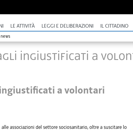
NI
LE ATTIVITÀ
LEGGI E DELIBERAZIONI
IL CITTADINO
o news
agli ingiustificati a volon
ingiustificati a volontari
 alle associazioni del settore sociosanitario, oltre a suscitare lo