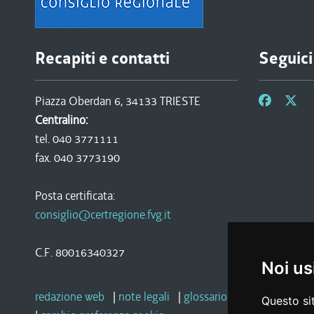
Recapiti e contatti
Seguici
Piazza Oberdan 6, 34133 TRIESTE
Centralino:
tel. 040 3771111
fax. 040 3773190
Posta certificata:
consiglio@certregione.fvg.it
C.F. 80016340327
Noi us
redazione web
|
note legali
|
glossario
|
privacy
|
socia
Questo sit