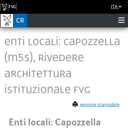
ITA
Enti locali: Capozzella
(M5S), rivedere
architettura
istituzionale Fvg
versione stampabile
Enti locali: Capozzella