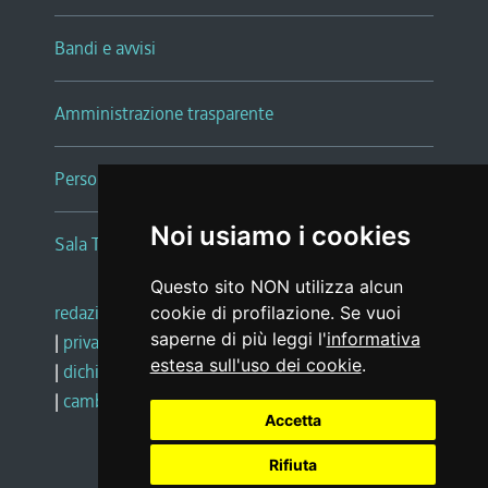
Bandi e avvisi
Amministrazione trasparente
Persone e Uffici
Noi usiamo i cookies
Sala Tiziano Tessitori
Questo sito NON utilizza alcun
redazione web
|
note legali
|
glossario
cookie di profilazione. Se vuoi
saperne di più leggi l'
informativa
|
privacy
|
social media policy
estesa sull'uso dei cookie
.
|
dichiarazione di accessibilità
|
feedback
|
cambio preferenze cookie
Accetta
Rifiuta
Realizzato da