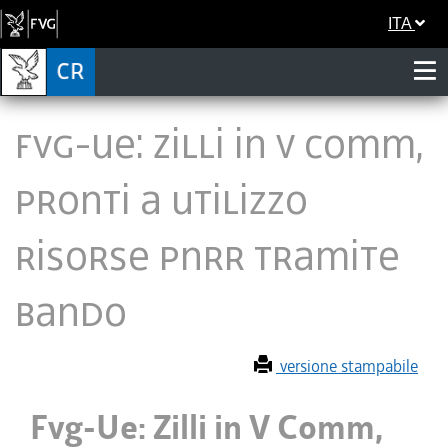
ITA
Fvg-Ue: Zilli in V Comm,
pronti a utilizzo
risorse Pnrr tramite
bando
versione stampabile
Fvg-Ue: Zilli in V Comm,