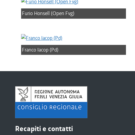
Furio Honsell (Open Fvg)
Franco Iacop (Pd)
Recapiti e contatti