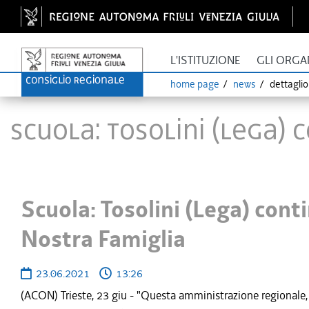
L'ISTITUZIONE
GLI ORGA
home page
news
dettagli
Scuola: Tosolini (Lega) 
Scuola: Tosolini (Lega) conti
Nostra Famiglia
23.06.2021
13:26
(ACON) Trieste, 23 giu - "Questa amministrazione regionale, 