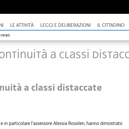
NI
LE ATTIVITÀ
LEGGI E DELIBERAZIONI
IL CITTADINO
o news
continuità a classi dista
nuità a classi distaccate
e in particolare l'assessore Alessia Rosolen, hanno dimostrato