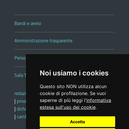
Bandi e avvisi
Amministrazione trasparente
Persone e Uffici
Noi usiamo i cookies
Sala Tiziano Tessitori
Questo sito NON utilizza alcun
redazione web
|
note legali
|
glossario
cookie di profilazione. Se vuoi
saperne di più leggi l'
informativa
|
privacy
|
social media policy
estesa sull'uso dei cookie
.
|
dichiarazione di accessibilità
|
feedback
|
cambio preferenze cookie
Accetta