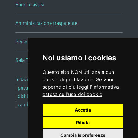
Bandi e avvisi
Amministrazione trasparente
Persone e Uffici
Noi usiamo i cookies
Sala Tiziano Tessitori
Questo sito NON utilizza alcun
redazione web
|
note legali
|
glossario
cookie di profilazione. Se vuoi
saperne di più leggi l'
informativa
|
privacy
|
social media policy
estesa sull'uso dei cookie
.
|
dichiarazione di accessibilità
|
feedback
|
cambio preferenze cookie
Accetta
Rifiuta
Realizzato da
Cambia le preferenze