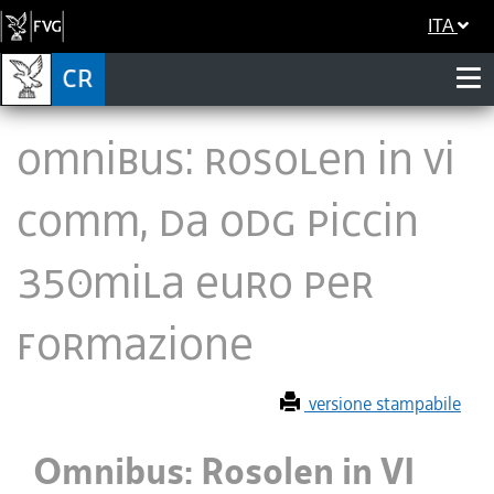
ITA
Omnibus: Rosolen in VI
Comm, da odg Piccin
350mila euro per
formazione
versione stampabile
Omnibus: Rosolen in VI