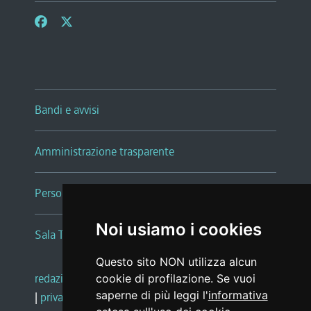
Bandi e avvisi
Amministrazione trasparente
Persone e Uffici
Noi usiamo i cookies
Sala Tiziano Tessitori
Questo sito NON utilizza alcun
redazione web
|
note legali
|
glossario
cookie di profilazione. Se vuoi
saperne di più leggi l'
informativa
|
privacy
|
social media policy