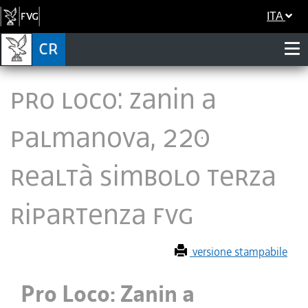
ITA
Pro Loco: Zanin a
Palmanova, 220
realtà simbolo Terza
ripartenza Fvg
versione stampabile
Pro Loco: Zanin a