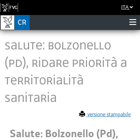
ITA
Salute: Bolzonello
(Pd), ridare priorità a
territorialità
sanitaria
versione stampabile
Salute: Bolzonello (Pd),