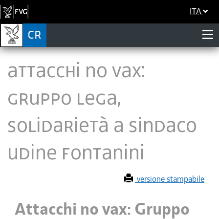
ITA
Attacchi no vax:
Gruppo Lega,
solidarietà a sindaco
Udine Fontanini
versione stampabile
Attacchi no vax: Gruppo