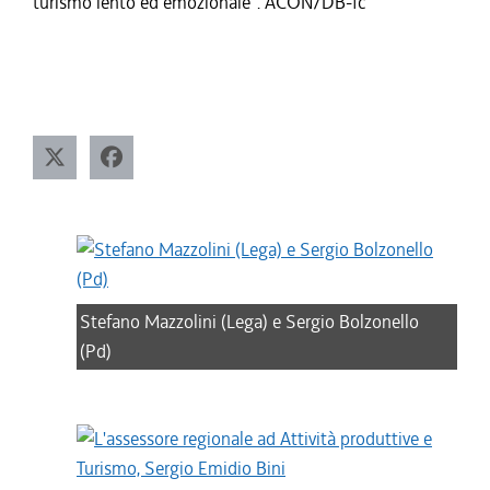
turismo lento ed emozionale". ACON/DB-fc
Stefano Mazzolini (Lega) e Sergio Bolzonello
(Pd)