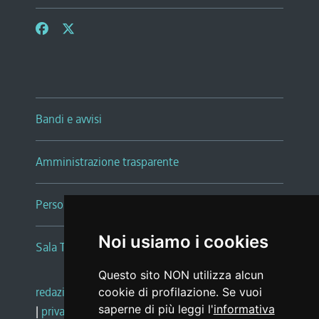
Bandi e avvisi
Amministrazione trasparente
Persone e Uffici
Noi usiamo i cookies
Sala Tiziano Tessitori
Questo sito NON utilizza alcun
redazione web
|
note legali
|
glossario
cookie di profilazione. Se vuoi
saperne di più leggi l'
informativa
|
privacy
|
social media policy