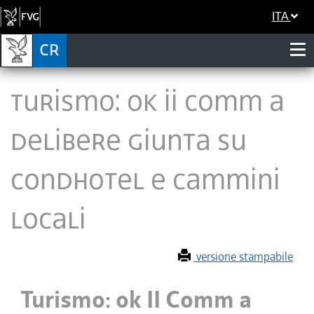
ITA
Turismo: ok II Comm a
delibere Giunta su
Condhotel e cammini
locali
versione stampabile
Turismo: ok II Comm a