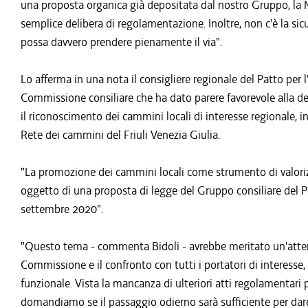
una proposta organica già depositata dal nostro Gruppo, la
semplice delibera di regolamentazione. Inoltre, non c'è la sic
possa davvero prendere pienamente il via".
Lo afferma in una nota il consigliere regionale del Patto per 
Commissione consiliare che ha dato parere favorevole alla de
il riconoscimento dei cammini locali di interesse regionale, in
Rete dei cammini del Friuli Venezia Giulia.
"La promozione dei cammini locali come strumento di valorizza
oggetto di una proposta di legge del Gruppo consiliare del Pa
settembre 2020".
"Questo tema - commenta Bidoli - avrebbe meritato un'attenz
Commissione e il confronto con tutti i portatori di interesse, 
funzionale. Vista la mancanza di ulteriori atti regolamentari pr
domandiamo se il passaggio odierno sarà sufficiente per dare