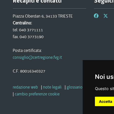
Recapiti e contatti
Seguici
Piazza Oberdan 6, 34133 TRIESTE
Centralino:
tel. 040 3771111
fax. 040 3773190
Posta certificata:
consiglio@certregione.fvg.it
C.F. 80016340327
Noi us
redazione web
|
note legali
|
glossario
|
privacy
|
socia
Questo sit
|
cambio preferenze cookie
Accetta