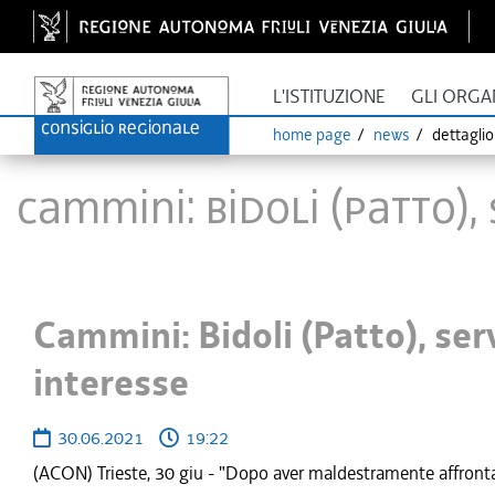
L'ISTITUZIONE
GLI ORGA
home page
news
dettagli
Cammini: Bidoli (Patto)
Cammini: Bidoli (Patto), ser
interesse
30.06.2021
19:22
(ACON) Trieste, 30 giu - "Dopo aver maldestramente affrontat