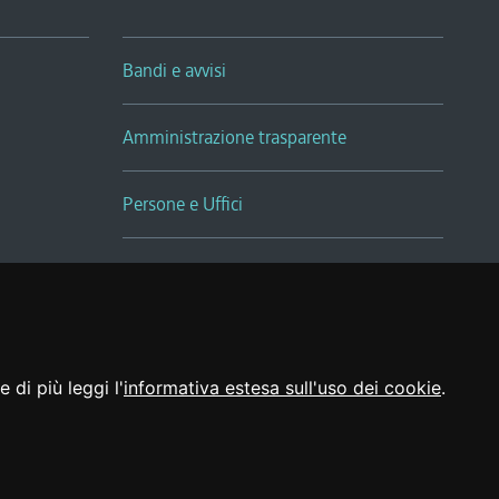
Bandi e avvisi
Amministrazione trasparente
Persone e Uffici
Sala Tiziano Tessitori
Realizzato da
 di più leggi l'
informativa estesa sull'uso dei cookie
.