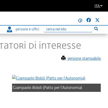
ITA
@
persone e uffici
Esegui r
Ricerca
tatori di interesse
versione stampabile
Giampaolo Bidoli (Patto per l'Autonomia)