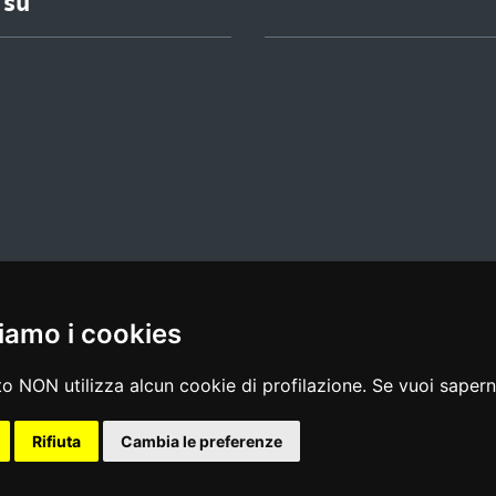
 su
iamo i cookies
l media policy
|
dichiarazione di accessibilità
|
feedback
o NON utilizza alcun cookie di profilazione. Se vuoi saperne
Rifiuta
Cambia le preferenze