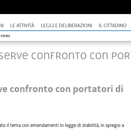
NI
LE ATTIVITÀ
LEGGI E DELIBERAZIONI
IL CITTADINO
o news
, serve confronto con por
ve confronto con portatori di
o il tema con emendamenti in legge di stabilità, in spregio a