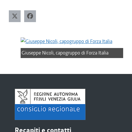
Giuseppe Nicoli, capogruppo di Forza Italia
Recapiti e contatti