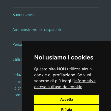
Bandi e avvisi
Amministrazione trasparente
Persone e Uffici
Noi usiamo i cookies
Sala Tiziano Tessitori
Questo sito NON utilizza alcun
redazione web
|
note legali
|
glossario
cookie di profilazione. Se vuoi
saperne di più leggi l'
informativa
|
privacy
|
social media policy
estesa sull'uso dei cookie
.
|
dichiarazione di accessibilità
|
feedback
|
cambio preferenze cookie
Accetta
Rifiuta