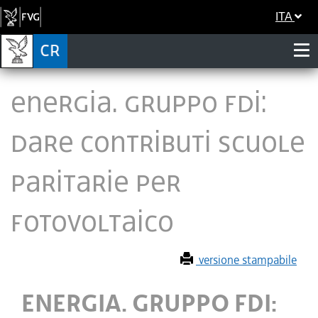
ITA
ENERGIA. GRUPPO FDI:
DARE CONTRIBUTI SCUOLE
PARITARIE PER
FOTOVOLTAICO
versione stampabile
ENERGIA. GRUPPO FDI: