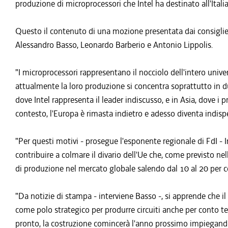
produzione di microprocessori che Intel ha destinato all'Italia
Questo il contenuto di una mozione presentata dai consiglieri
Alessandro Basso, Leonardo Barberio e Antonio Lippolis.
"I microprocessori rappresentano il nocciolo dell'intero univer
attualmente la loro produzione si concentra soprattutto in due
dove Intel rappresenta il leader indiscusso, e in Asia, dove i
contesto, l'Europa è rimasta indietro e adesso diventa indispe
"Per questi motivi - prosegue l'esponente regionale di FdI - In
contribuire a colmare il divario dell'Ue che, come previsto n
di produzione nel mercato globale salendo dal 10 al 20 per cen
"Da notizie di stampa - interviene Basso -, si apprende che i
come polo strategico per produrre circuiti anche per conto ter
pronto, la costruzione comincerà l'anno prossimo impiegando