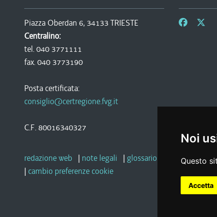
Piazza Oberdan 6, 34133 TRIESTE
Centralino:
tel. 040 3771111
fax. 040 3773190
Posta certificata:
consiglio@certregione.fvg.it
C.F. 80016340327
Noi us
redazione web
|
note legali
|
glossario
|
privacy
|
socia
Questo sit
|
cambio preferenze cookie
Accetta