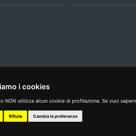
iamo i cookies
l media policy
|
dichiarazione di accessibilità
|
feedback
o NON utilizza alcun cookie di profilazione. Se vuoi saperne
Rifiuta
Cambia le preferenze