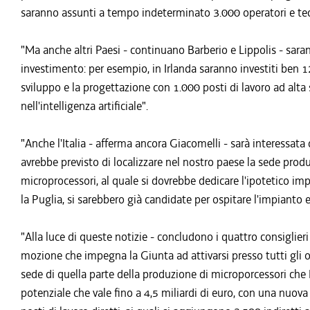
saranno assunti a tempo indeterminato 3.000 operatori e tec
"Ma anche altri Paesi - continuano Barberio e Lippolis - sar
investimento: per esempio, in Irlanda saranno investiti ben 12 m
sviluppo e la progettazione con 1.000 posti di lavoro ad alta 
nell'intelligenza artificiale".
"Anche l'Italia - afferma ancora Giacomelli - sarà interessat
avrebbe previsto di localizzare nel nostro paese la sede prod
microprocessori, al quale si dovrebbe dedicare l'ipotetico imp
la Puglia, si sarebbero già candidate per ospitare l'impianto 
"Alla luce di queste notizie - concludono i quattro consiglieri
mozione che impegna la Giunta ad attivarsi presso tutti gli 
sede di quella parte della produzione di microporcessori che I
potenziale che vale fino a 4,5 miliardi di euro, con una nuo