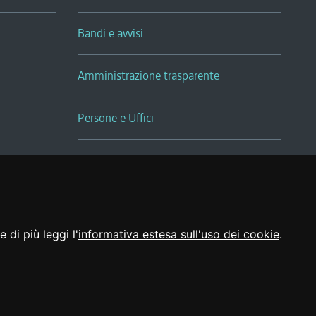
Bandi e avvisi
Amministrazione trasparente
Persone e Uffici
Sala Tiziano Tessitori
Realizzato da
 di più leggi l'
informativa estesa sull'uso dei cookie
.