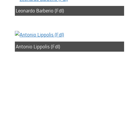
Leonardo Barberio (FdI)
Antonio Lippolis (FdI)