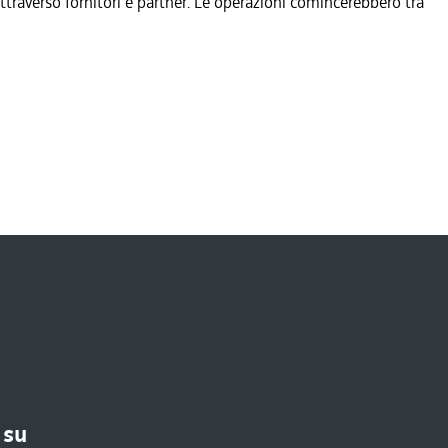
 attraverso fornitori e partner. Le operazioni comincerebbero tra
 su