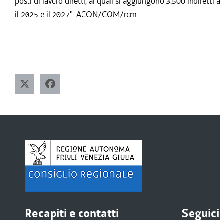
posti di lavoro diretti, ai quali si aggiungono 3.500 indiretti
il 2025 e il 2027". ACON/COM/rcm
Recapiti e contatti
Seguici