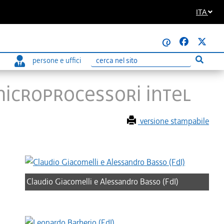
ITA
@
persone e uffici
Esegui r
Ricerca
MICROPROCESSORI INTEL
versione stampabile
Claudio Giacomelli e Alessandro Basso (FdI)