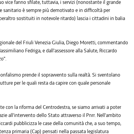
o vice fanno sfilate, tuttavia, i servizi (nonostante il grande
le sanitario è sempre più demotivato e in difficoltà per
raltro sostituiti in notevole ritardo) lascia i cittadini in balia
egionale del Friuli Venezia Giulia, Diego Moretti, commentando
assimiliano Fedriga, e dall'assessore alla Salute, Riccardo
zo".
onfalismo prende il sopravvento sulla realtà. Si sventolano
utture per le quali resta da capire con quale personale
te con la riforma del Centrodestra, se siamo arrivati a poter
zie all'intervento dello Stato attraverso il Pnrr. Nell'ambito
Riccardi pubblicizza le case della comunità che, a suo tempo,
tenza primaria (Cap) pensati nella passata legislatura