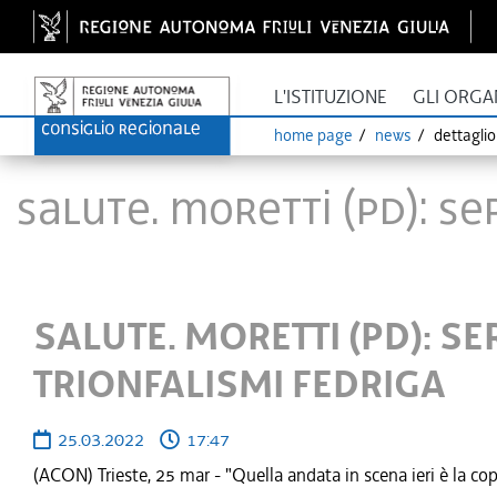
L'ISTITUZIONE
GLI ORGA
home page
news
dettagli
SALUTE. MORETTI (PD): SE
SALUTE. MORETTI (PD): S
TRIONFALISMI FEDRIGA
25.03.2022
17:47
(ACON) Trieste, 25 mar - "Quella andata in scena ieri è la copia