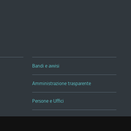
Bandi e avvisi
Amministrazione trasparente
Persone e Uffici
Sala Tiziano Tessitori