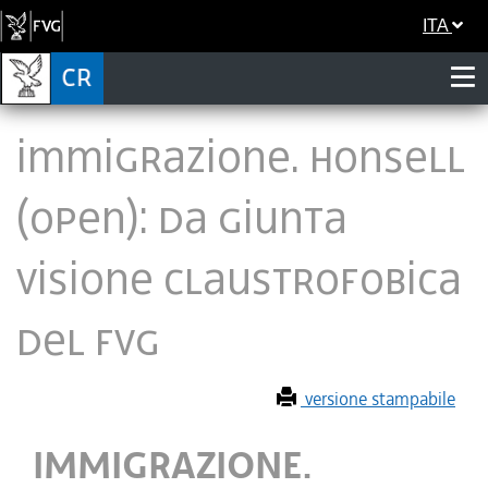
ITA
IMMIGRAZIONE. HONSELL
(OPEN): DA GIUNTA
VISIONE CLAUSTROFOBICA
DEL FVG
versione stampabile
IMMIGRAZIONE.