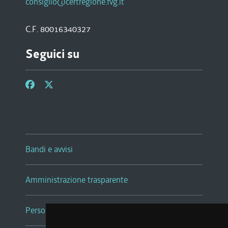
consiglio@certregione.fvg.it
C.F. 80016340327
Seguici su
Bandi e avvisi
Amministrazione trasparente
Persone e Uffici