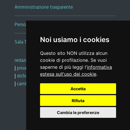
Amministrazione trasparente
Persone e Uffici
Noi usiamo i cookies
Sala Tiziano Tessitori
Questo sito NON utilizza alcun
redazione web
|
note legali
|
glossario
cookie di profilazione. Se vuoi
saperne di più leggi l'
informativa
|
privacy
|
social media policy
estesa sull'uso dei cookie
.
|
dichiarazione di accessibilità
|
feedback
|
cambio preferenze cookie
Accetta
Rifiuta
Realizzato da
Cambia le preferenze