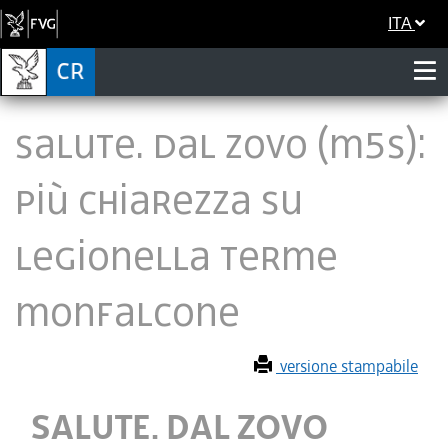
ITA
SALUTE. DAL ZOVO (M5S):
PIÙ CHIAREZZA SU
LEGIONELLA TERME
MONFALCONE
versione stampabile
SALUTE. DAL ZOVO