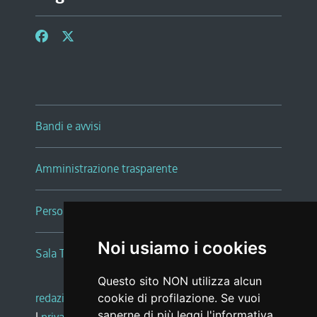
Bandi e avvisi
Amministrazione trasparente
Persone e Uffici
Noi usiamo i cookies
Sala Tiziano Tessitori
Questo sito NON utilizza alcun
redazione web
|
note legali
|
glossario
cookie di profilazione. Se vuoi
saperne di più leggi l'
informativa
|
privacy
|
social media policy