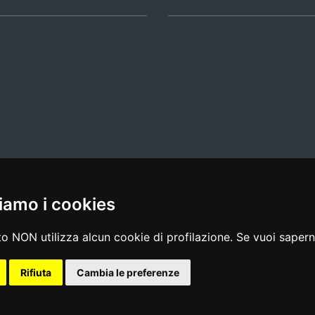
iamo i cookies
l media policy
|
dichiarazione di accessibilità
|
feedback
o NON utilizza alcun cookie di profilazione. Se vuoi saperne
Rifiuta
Cambia le preferenze