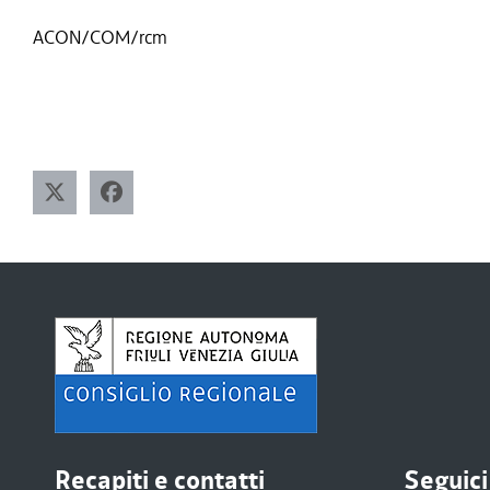
ACON/COM/rcm
Recapiti e contatti
Seguici