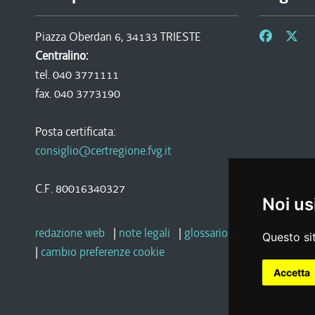
Piazza Oberdan 6, 34133 TRIESTE
Centralino:
tel. 040 3771111
fax. 040 3773190
Posta certificata:
consiglio@certregione.fvg.it
C.F. 80016340327
Noi us
redazione web
|
note legali
|
glossario
|
privacy
|
socia
Questo sit
|
cambio preferenze cookie
Accetta