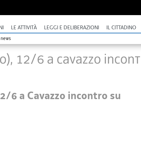
NI
LE ATTIVITÀ
LEGGI E DELIBERAZIONI
IL CITTADINO
o news
), 12/6 a Cavazzo incont
2/6 a Cavazzo incontro su