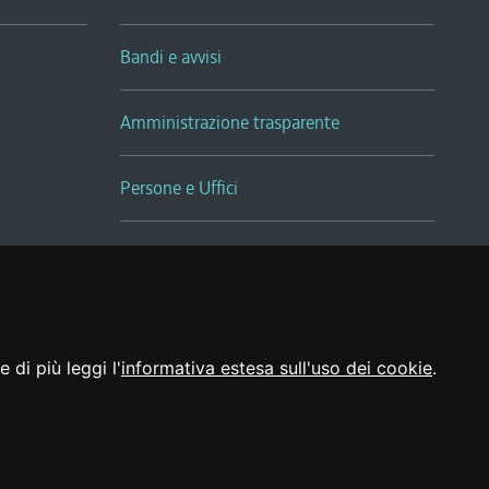
Bandi e avvisi
Amministrazione trasparente
Persone e Uffici
Sala Tiziano Tessitori
Realizzato da
 di più leggi l'
informativa estesa sull'uso dei cookie
.