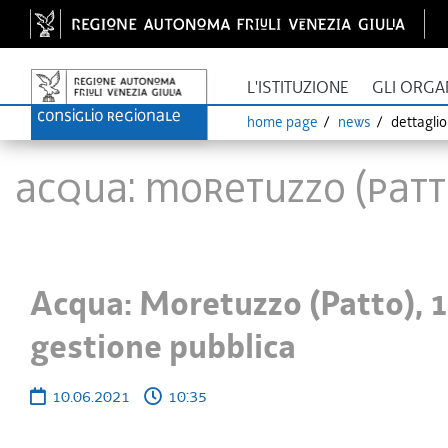
L'ISTITUZIONE
GLI ORGA
home page
news
dettagli
Acqua: Moretuzzo (Patto
Acqua: Moretuzzo (Patto), 1
gestione pubblica
10.06.2021
10:35