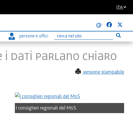
ITA
@
persone e uffici
Esegui r
Ricerca
 I DATI PARLANO CHIARO
versione stampabile
I consiglieri regionali del M5S