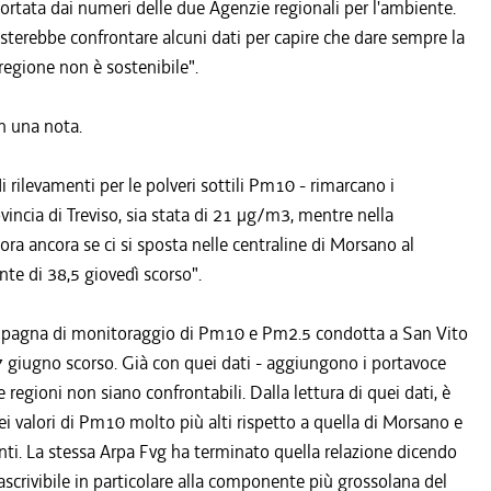
ortata dai numeri delle due Agenzie regionali per l'ambiente.
sterebbe confrontare alcuni dati per capire che dare sempre la
regione non è sostenibile".
in una nota.
 rilevamenti per le polveri sottili Pm10 - rimarcano i
vincia di Treviso, sia stata di 21 µg/m3, mentre nella
ora ancora se ci si sposta nelle centraline di Morsano al
te di 38,5 giovedì scorso".
campagna di monitoraggio di Pm10 e Pm2.5 condotta a San Vito
7 giugno scorso. Già con quei dati - aggiungono i portavoce
regioni non siano confrontabili. Dalla lettura di quei dati, è
i valori di Pm10 molto più alti rispetto a quella di Morsano e
nti. La stessa Arpa Fvg ha terminato quella relazione dicendo
scrivibile in particolare alla componente più grossolana del