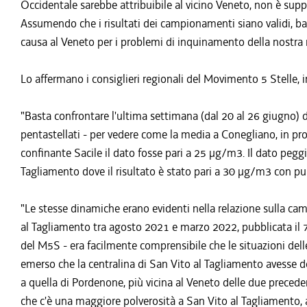
Occidentale sarebbe attribuibile al vicino Veneto, non è supp
Assumendo che i risultati dei campionamenti siano validi, ba
causa al Veneto per i problemi di inquinamento della nostra 
Lo affermano i consiglieri regionali del Movimento 5 Stelle, 
"Basta confrontare l'ultima settimana (dal 20 al 26 giugno) di
pentastellati - per vedere come la media a Conegliano, in pro
confinante Sacile il dato fosse pari a 25 µg/m3. Il dato peggi
Tagliamento dove il risultato è stato pari a 30 µg/m3 con pun
"Le stesse dinamiche erano evidenti nella relazione sulla 
al Tagliamento tra agosto 2021 e marzo 2022, pubblicata il 
del M5S - era facilmente comprensibile che le situazioni delle 
emerso che la centralina di San Vito al Tagliamento avesse de
a quella di Pordenone, più vicina al Veneto delle due precede
che c'è una maggiore polverosità a San Vito al Tagliamento, a