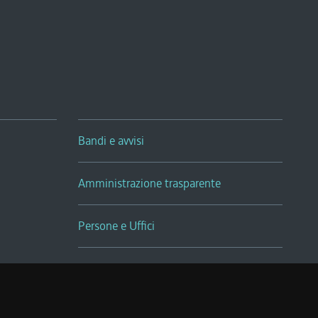
Bandi e avvisi
Amministrazione trasparente
Persone e Uffici
Sala Tiziano Tessitori