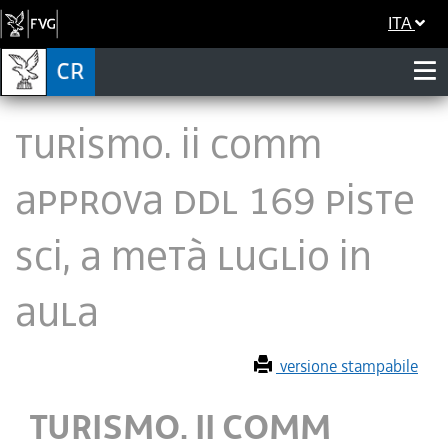
ITA
TURISMO. II COMM
APPROVA DDL 169 PISTE
SCI, A METÀ LUGLIO IN
AULA
versione stampabile
TURISMO. II COMM