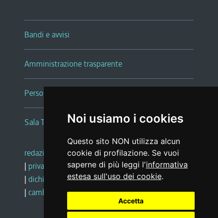
Bandi e avvisi
Amministrazione trasparente
Persone e Uffici
Noi usiamo i cookies
Sala Tiziano Tessitori
Questo sito NON utilizza alcun
redazione web
|
note legali
|
glossario
cookie di profilazione. Se vuoi
saperne di più leggi l'
informativa
|
privacy
|
social media policy
estesa sull'uso dei cookie
.
|
dichiarazione di accessibilità
|
feedback
|
cambio preferenze cookie
Accetta