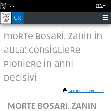
ITA
MORTE BOSARI. ZANIN IN
AULA: CONSIGLIERE
PIONIERE IN ANNI
DECISIVI
versione stampabile
MORTE BOSARI. ZANIN