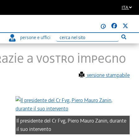
ITA
@
persone e uffici
Esegui r
Ricerca
GRAZIE A VOSTRO IMPEGNO
versione stampabile
Il presidente del Cr Fvg, Piero Mauro Zanin, durante
il suo intervento