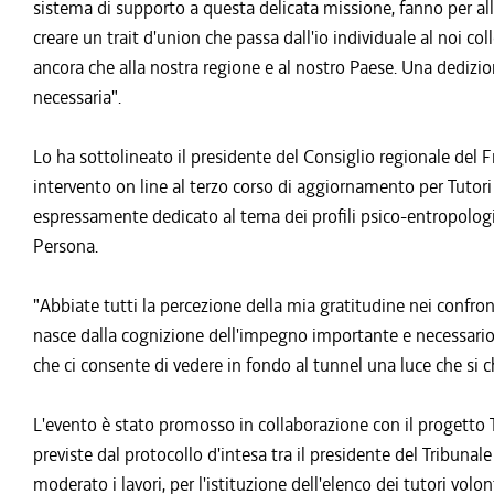
sistema di supporto a questa delicata missione, fanno per alle
creare un trait d'union che passa dall'io individuale al noi col
ancora che alla nostra regione e al nostro Paese. Una dedizio
necessaria".
Lo ha sottolineato il presidente del Consiglio regionale del F
intervento on line al terzo corso di aggiornamento per Tutor
espressamente dedicato al tema dei profili psico-entropologic
Persona.
"Abbiate tutti la percezione della mia gratitudine nei confr
nasce dalla cognizione dell'impegno importante e necessario -
che ci consente di vedere in fondo al tunnel una luce che si 
L'evento è stato promosso in collaborazione con il progetto Tu
previste dal protocollo d'intesa tra il presidente del Tribunale
moderato i lavori, per l'istituzione dell'elenco dei tutori vol