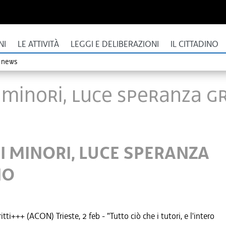
NI
LE ATTIVITÀ
LEGGI E DELIBERAZIONI
IL CITTADINO
o news
I MINORI, LUCE SPERANZA 
I MINORI, LUCE SPERANZA
NO
+++ (ACON) Trieste, 2 feb - "Tutto ciò che i tutori, e l'intero