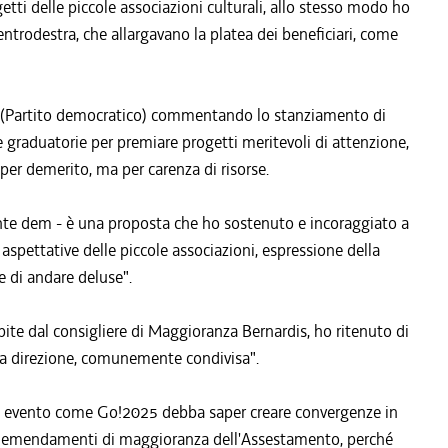
getti delle piccole associazioni culturali, allo stesso modo ho
entrodestra, che allargavano la platea dei beneficiari, come
lo (Partito democratico) commentando lo stanziamento di
le graduatorie per premiare progetti meritevoli di attenzione,
per demerito, ma per carenza di risorse.
nte dem - è una proposta che ho sostenuto e incoraggiato a
 aspettative delle piccole associazioni, espressione della
re di andare deluse".
ite dal consigliere di Maggioranza Bernardis, ho ritenuto di
a direzione, comunemente condivisa".
un evento come Go!2025 debba saper creare convergenze in
uni emendamenti di maggioranza dell'Assestamento, perché