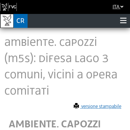
ITA
AMBIENTE. CAPOZZI
(M5S): DIFESA LAGO 3
COMUNI, VICINI A OPERA
COMITATI
versione stampabile
AMBIENTE. CAPOZZI