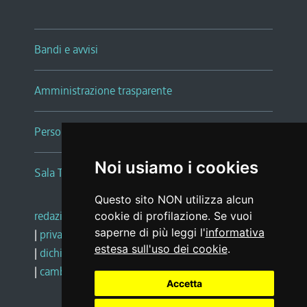
Bandi e avvisi
Amministrazione trasparente
Persone e Uffici
Noi usiamo i cookies
Sala Tiziano Tessitori
Questo sito NON utilizza alcun
redazione web
|
note legali
|
glossario
cookie di profilazione. Se vuoi
saperne di più leggi l'
informativa
|
privacy
|
social media policy
estesa sull'uso dei cookie
.
|
dichiarazione di accessibilità
|
feedback
|
cambio preferenze cookie
Accetta