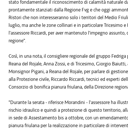
stato fondamentale il riconoscimento di calamità naturale da
prontamente stanziati dalla Regione Fvg e che oggi ammontano
Ristori che non interesseranno solo i territori del Medio Fri
luglio, ma anche le zone collinari e in particolare Tricesimo e
l'assessore Riccardi, per aver mantenuto l'impegno assunto, c
regione".
Così, in una nota, il consigliere regionale del gruppo Fedriga
Reana del Rojale, Anna Zossi, e di Tricesimo, Giorgio Baiutti
Monsignor Pigani, a Reana del Rojale, per parlare di gestion
alla Protezione civile, Riccardo Riccardi, tecnici ed esperti de
Consorzio di bonifica pianura friulana, della Direzione region
"Durante la serata - riferisce Morandini - l'assessore ha illust
rischio idraulico e quindi a protezione di questo territorio, a
in sede di Assestamento bis a ottobre, con un emendamento a 
pianura friulana per la realizzazione in particolare di interv