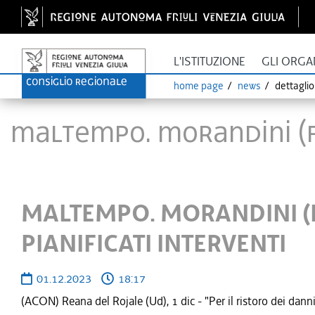
L'ISTITUZIONE
GLI ORGA
home page
news
dettagli
MALTEMPO. MORANDINI (FP)
MALTEMPO. MORANDINI (F
PIANIFICATI INTERVENTI
01.12.2023
18:17
(ACON) Reana del Rojale (Ud), 1 dic - "Per il ristoro dei dann