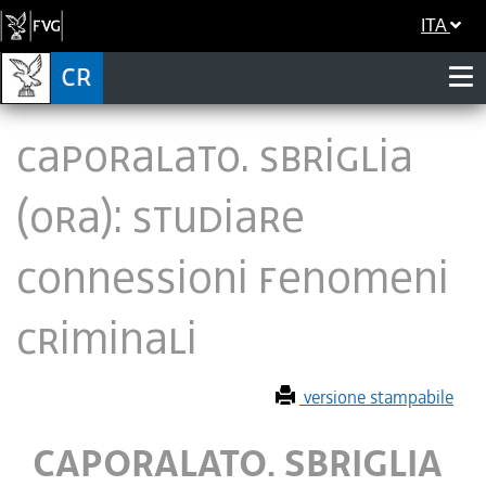
ITA
CAPORALATO. SBRIGLIA
(ORA): STUDIARE
CONNESSIONI FENOMENI
CRIMINALI
versione stampabile
CAPORALATO. SBRIGLIA