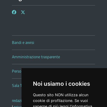
Bandi e avvisi
Amministrazione trasparente
Persone e Uffici
Noi usiamo i cookies
Sala Tiziano Tessitori
Questo sito NON utilizza alcun
redazione web
|
note legali
|
glossario
cookie di profilazione. Se vuoi
saperne di più leggi l'
informativa