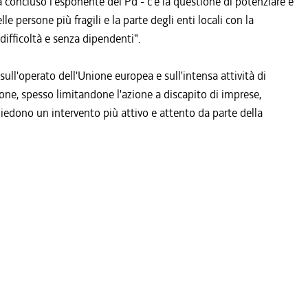
ha concluso l'esponente del Pd - c'è la questione di potenziare e
lle persone più fragili e la parte degli enti locali con la
difficoltà e senza dipendenti".
"sull'operato dell'Unione europea e sull'intensa attività di
one, spesso limitandone l'azione a discapito di imprese,
hiedono un intervento più attivo e attento da parte della