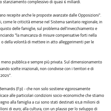
o stanziamento complessivo di quasi 6 miliardi.
iano recepite anche le proposte avanzate dalle Opposizioni".
, come le criticità emerse nel Sistema sanitario regionale, in
 acquisto delle famiglie, sul problema dell'invecchiamento e
nunciando "la mancanza di misure compensative forti nella
i o della volontà di mettere in atto alleggerimenti per le
mpre meno pubblica e sempre più privata. Sul dimensionamento
uando scelte irrazionali, non condivise con i territori e di
o!2025".
Bernardis (Fp) - che non solo sostiene vigorosamente
ficace alle particolari condizioni socio-economiche che stiamo
egno alla famiglia a cui sono stati destinati 65,8 milioni di
oni di euro; alla cultura, con un plauso per lo sviluppo di