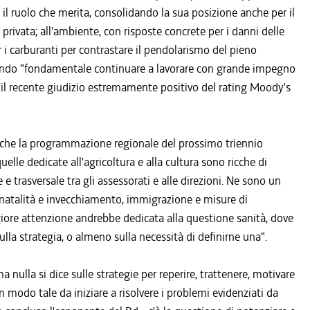
e il ruolo che merita, consolidando la sua posizione anche per il
 privata; all'ambiente, con risposte concrete per i danni delle
i carburanti per contrastare il pendolarismo del pieno
inendo "fondamentale continuare a lavorare con grande impegno
o "il recente giudizio estremamente positivo del rating Moody's
 che la programmazione regionale del prossimo triennio
lle dedicate all'agricoltura e alla cultura sono ricche di
 e trasversale tra gli assessorati e alle direzioni. Ne sono un
enatalità e invecchiamento, immigrazione e misure di
aggiore attenzione andrebbe dedicata alla questione sanità, dove
sulla strategia, o almeno sulla necessità di definirne una".
a nulla si dice sulle strategie per reperire, trattenere, motivare
 in modo tale da iniziare a risolvere i problemi evidenziati da