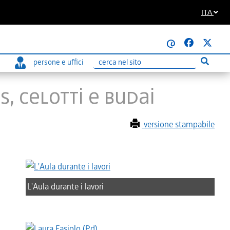
ITA
@
persone e uffici
Esegui r
Ricerca
S, CELOTTI E BUDAI
versione stampabile
L'Aula durante i lavori