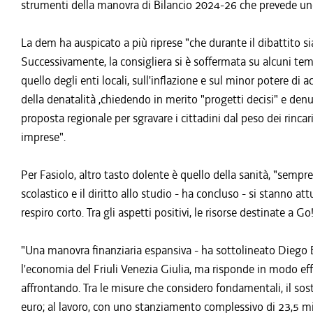
strumenti della manovra di Bilancio 2024-26 che prevede un
La dem ha auspicato a più riprese "che durante il dibattito s
Successivamente, la consigliera si è soffermata su alcuni temi
quello degli enti locali, sull'inflazione e sul minor potere di
della denatalità ,chiedendo in merito "progetti decisi" e de
proposta regionale per sgravare i cittadini dal peso dei rincar
imprese".
Per Fasiolo, altro tasto dolente è quello della sanità, "se
scolastico e il diritto allo studio - ha concluso - si stanno att
respiro corto. Tra gli aspetti positivi, le risorse destinate a G
"Una manovra finanziaria espansiva - ha sottolineato Diego 
l'economia del Friuli Venezia Giulia, ma risponde in modo ef
affrontando. Tra le misure che considero fondamentali, il sost
euro; al lavoro, con uno stanziamento complessivo di 23,5 mili