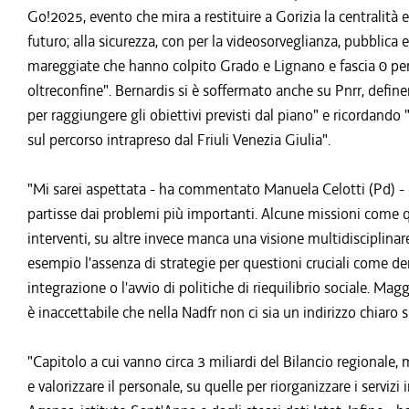
Go!2025, evento che mira a restituire a Gorizia la centralità 
futuro; alla sicurezza, con per la videosorveglianza, pubblica e
mareggiate che hanno colpito Grado e Lignano e fascia 0 per 
oltreconfine". Bernardis si è soffermato anche su Pnrr, def
per raggiungere gli obiettivi previsti dal piano" e ricordand
sul percorso intrapreso dal Friuli Venezia Giulia".
"Mi sarei aspettata - ha commentato Manuela Celotti (Pd) -
partisse dai problemi più importanti. Alcune missioni come que
interventi, su altre invece manca una visione multidisciplinare
esempio l'assenza di strategie per questioni cruciali come d
integrazione o l'avvio di politiche di riequilibrio sociale. M
è inaccettabile che nella Nadfr non ci sia un indirizzo chiaro 
"Capitolo a cui vanno circa 3 miliardi del Bilancio regionale, m
e valorizzare il personale, su quelle per riorganizzare i servizi