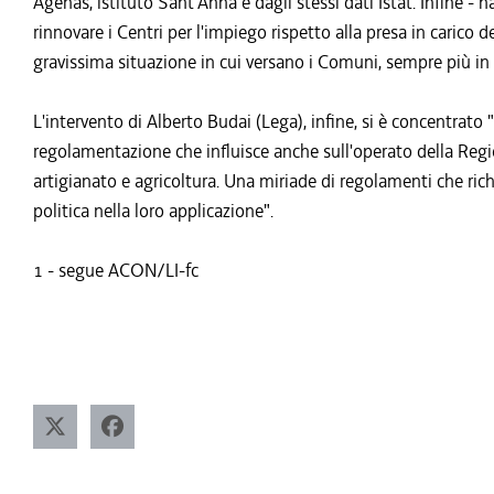
Agenas, istituto Sant'Anna e dagli stessi dati Istat. Infine - 
rinnovare i Centri per l'impiego rispetto alla presa in carico de
gravissima situazione in cui versano i Comuni, sempre più in 
L'intervento di Alberto Budai (Lega), infine, si è concentrato 
regolamentazione che influisce anche sull'operato della Regi
artigianato e agricoltura. Una miriade di regolamenti che ric
politica nella loro applicazione".
1 - segue ACON/LI-fc