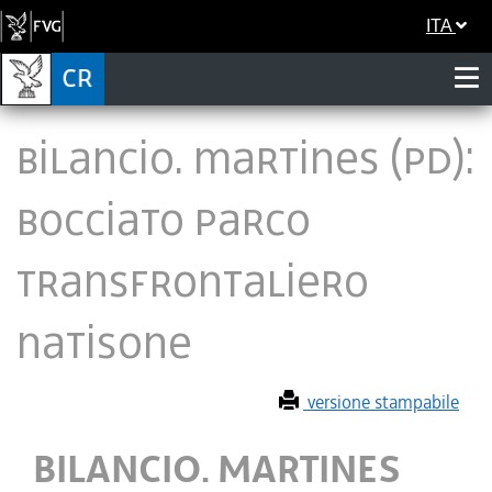
ITA
BILANCIO. MARTINES (PD):
BOCCIATO PARCO
TRANSFRONTALIERO
NATISONE
versione stampabile
BILANCIO. MARTINES