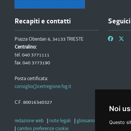
Recapiti e contatti
Seguici
Piazza Oberdan 6, 34133 TRIESTE
Centralino:
tel. 040 3771111
fax. 040 3773190
Posta certificata:
consiglio@certregione.fvg.it
C.F. 80016340327
Noi us
redazione web
|
note legali
|
glossario
|
privacy
|
socia
Questo sit
|
cambio preferenze cookie