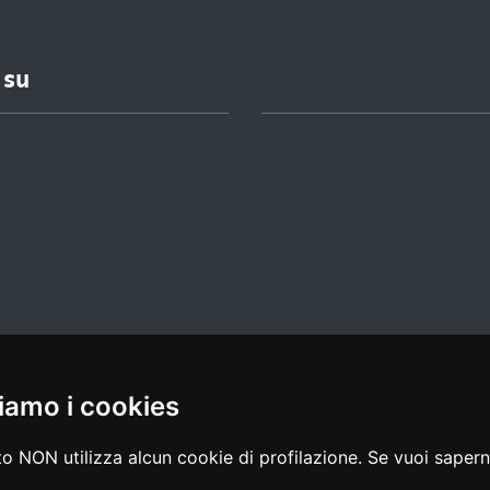
 su
iamo i cookies
l media policy
|
dichiarazione di accessibilità
|
feedback
o NON utilizza alcun cookie di profilazione. Se vuoi saperne