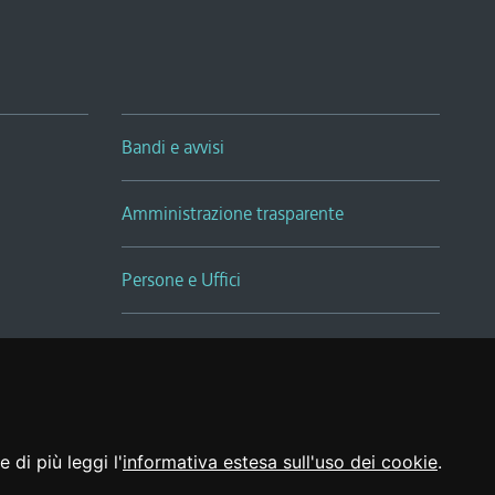
Bandi e avvisi
Amministrazione trasparente
Persone e Uffici
Sala Tiziano Tessitori
Realizzato da
 di più leggi l'
informativa estesa sull'uso dei cookie
.