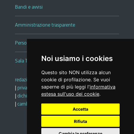
Bandi e avvisi
Amministrazione trasparente
Persone e Uffici
Noi usiamo i cookies
Sala Tiziano Tessitori
Questo sito NON utilizza alcun
redazione web
|
note legali
|
glossario
cookie di profilazione. Se vuoi
saperne di più leggi l'
informativa
|
privacy
|
social media policy
estesa sull'uso dei cookie
.
|
dichiarazione di accessibilità
|
feedback
|
cambio preferenze cookie
Accetta
Rifiuta
Realizzato da
Cambia le preferenze