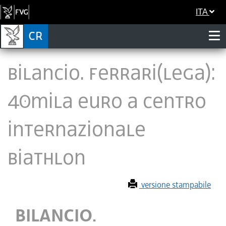
ITA
BILANCIO. FERRARI(LEGA):
40MILA EURO A CENTRO
INTERNAZIONALE
BIATHLON
versione stampabile
BILANCIO.