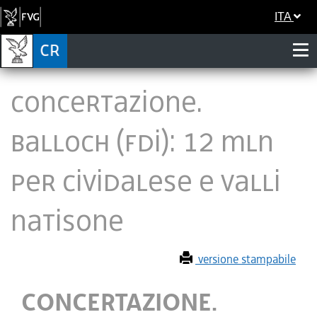
ITA
CONCERTAZIONE.
BALLOCH (FDI): 12 MLN
PER CIVIDALESE E VALLI
NATISONE
versione stampabile
CONCERTAZIONE.