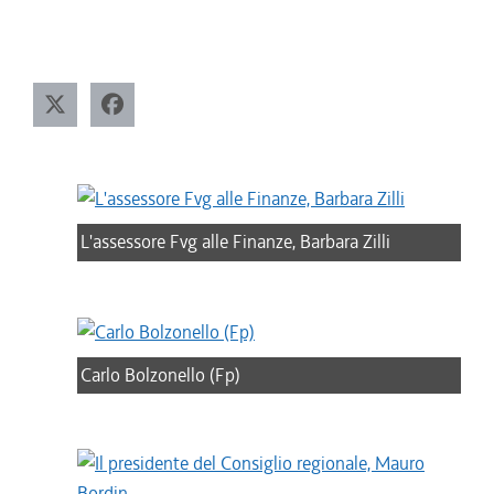
L'assessore Fvg alle Finanze, Barbara Zilli
Carlo Bolzonello (Fp)