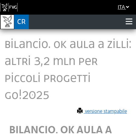
ITA
BILANCIO. OK AULA A ZILLI:
ALTRI 3,2 MLN PER
PICCOLI PROGETTI
GO!2025
versione stampabile
BILANCIO. OK AULA A