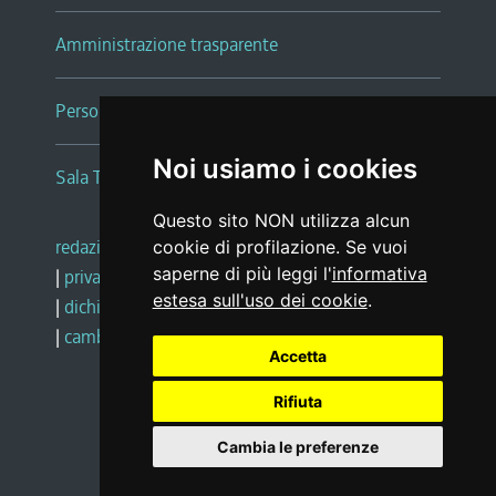
Amministrazione trasparente
Persone e Uffici
Noi usiamo i cookies
Sala Tiziano Tessitori
Questo sito NON utilizza alcun
redazione web
|
note legali
|
glossario
cookie di profilazione. Se vuoi
saperne di più leggi l'
informativa
|
privacy
|
social media policy
estesa sull'uso dei cookie
.
|
dichiarazione di accessibilità
|
feedback
|
cambio preferenze cookie
Accetta
Rifiuta
Realizzato da
Cambia le preferenze