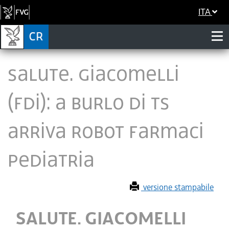
ITA
SALUTE. GIACOMELLI
(FDI): A BURLO DI TS
ARRIVA ROBOT FARMACI
PEDIATRIA
versione stampabile
SALUTE. GIACOMELLI