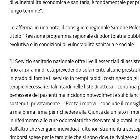
di vulnerabilità economica e sanitaria, è fondamentale per pr
lungo termine".
Lo afferma, in una nota, il consigliere regionale Simone Poles
titolo "Revisione programma regionale di odontoiatria pubbli
evolutiva e in condizioni di vulnerabilità sanitaria e sociale".
"Il Servizio sanitario nazionale offre livelli essenziali di ass
fino ai 14 anni di età, prevedendo solamente alcune prestazio
in grado di fornire il servizio in tempi rapidi, costringendo gli
terapie necessarie. Tali ritardi nelle liste di attesa - continu
benessere dei pazienti ma incidono notevolmente sul bilancio 
sostenuti privatamente". "Per tali motivi - conclude il cons
a mia prima firma per richiedere alla Giunta da un lato il m
in riferimento alle cure odontoiatriche riservate ai giovani in e
dall'altro che vengano individuati ulteriori strumenti a sost
rimborsi spese per le famiglie che si sono dovute rivolgere 