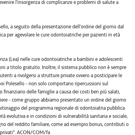
evenire l'insorgenza di complicanze e problemi di salute a
ello, a seguito della presentazione dell'ordine del giorno dal
ca per agevolare le cure odontoiatriche per pazienti in età
istenza (Lea) nelle cure odontoiatriche a bambini e adolescenti
ni a titolo gratuito. Inoltre, il sistema pubblico non è sempre
 utenti a rivolgersi a strutture private ovvero a posticipare le
a poi Polesello - non solo comportano ripercussioni sul
finanziario delle famiglie a causa dei costi ben più salati,
igliere - come gruppo abbiamo presentato un ordine del giorno
onitoraggio del programma regionale di odontoiatria pubblica
tà evolutiva e in condizioni di vulnerabilità sanitaria e sociale,
egno del reddito familiare, come ad esempio bonus, contributi o
ai privati". ACON/COM/fa