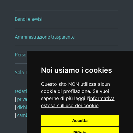
Bandi e avvisi
Amministrazione trasparente
Persone e Uffici
Noi usiamo i cookies
Sala Tiziano Tessitori
Questo sito NON utilizza alcun
redazione web
|
note legali
|
glossario
cookie di profilazione. Se vuoi
saperne di più leggi l'
informativa
|
privacy
|
social media policy
estesa sull'uso dei cookie
.
|
dichiarazione di accessibilità
|
feedback
|
cambio preferenze cookie
Accetta
Rifiuta