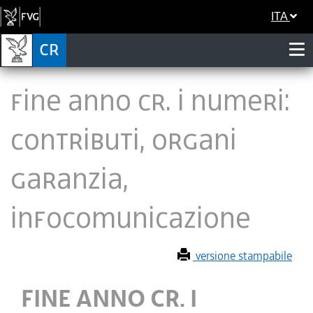
ITA
FINE ANNO CR. I NUMERI:
CONTRIBUTI, ORGANI
GARANZIA,
INFOCOMUNICAZIONE
versione stampabile
FINE ANNO CR. I