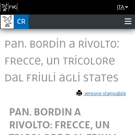
ITA
PAN. BORDIN A RIVOLTO:
FRECCE, UN TRICOLORE
DAL FRIULI AGLI STATES
versione stampabile
PAN. BORDIN A
RIVOLTO: FRECCE, UN