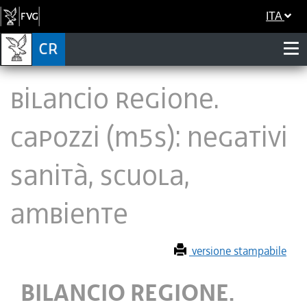
ITA
BILANCIO REGIONE.
CAPOZZI (M5S): NEGATIVI
SANITÀ, SCUOLA,
AMBIENTE
versione stampabile
BILANCIO REGIONE.