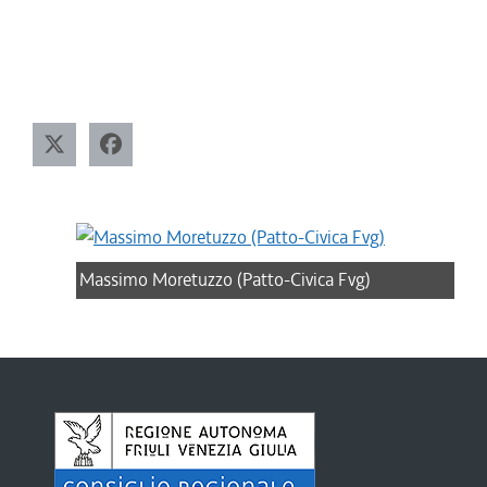
Massimo Moretuzzo (Patto-Civica Fvg)