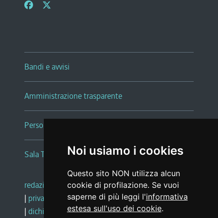
Bandi e avvisi
Amministrazione trasparente
Persone e Uffici
Noi usiamo i cookies
Sala Tiziano Tessitori
Questo sito NON utilizza alcun
redazione web
|
note legali
|
glossario
cookie di profilazione. Se vuoi
saperne di più leggi l'
informativa
|
privacy
|
social media policy
estesa sull'uso dei cookie
.
|
dichiarazione di accessibilità
|
feedback