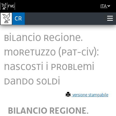
ITA
BILANCIO REGIONE.
MORETUZZO (PAT-CIV):
NASCOSTI I PROBLEMI
DANDO SOLDI
versione stampabile
BILANCIO REGIONE.