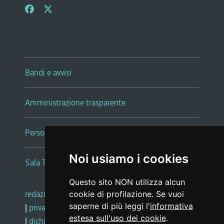
Bandi e avvisi
Amministrazione trasparente
Persone e Uffici
Noi usiamo i cookies
Sala Tiziano Tessitori
Questo sito NON utilizza alcun
redazione web
|
note legali
|
glossario
cookie di profilazione. Se vuoi
saperne di più leggi l'
informativa
|
privacy
|
social media policy
estesa sull'uso dei cookie
.
|
dichiarazione di accessibilità
|
feedback