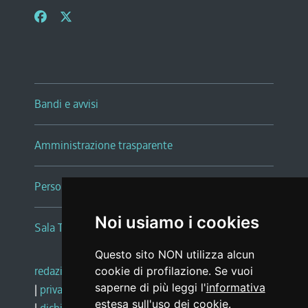
Bandi e avvisi
Amministrazione trasparente
Persone e Uffici
Noi usiamo i cookies
Sala Tiziano Tessitori
Questo sito NON utilizza alcun
redazione web
|
note legali
|
glossario
cookie di profilazione. Se vuoi
saperne di più leggi l'
informativa
|
privacy
|
social media policy
estesa sull'uso dei cookie
.