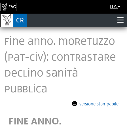
ITA
FINE ANNO. MORETUZZO
(PAT-CIV): CONTRASTARE
DECLINO SANITÀ
PUBBLICA
versione stampabile
FINE ANNO.