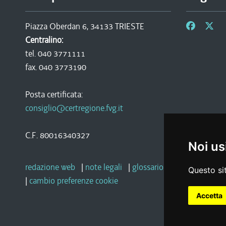
Piazza Oberdan 6, 34133 TRIESTE
Centralino:
tel. 040 3771111
fax. 040 3773190
Posta certificata:
consiglio@certregione.fvg.it
C.F. 80016340327
Noi us
redazione web
|
note legali
|
glossario
|
privacy
|
socia
Questo sit
|
cambio preferenze cookie
Accetta