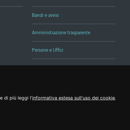
Bandi e avvisi
Amministrazione trasparente
Persone e Uffici
Sala Tiziano Tessitori
Realizzato da
 di più leggi l'
informativa estesa sull'uso dei cookie
.