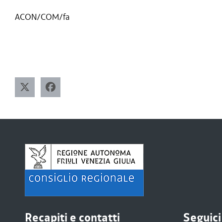
ACON/COM/fa
Recapiti e contatti
Seguici