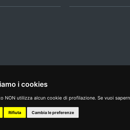
iamo i cookies
l media policy
|
dichiarazione di accessibilità
|
feedback
o NON utilizza alcun cookie di profilazione. Se vuoi saperne
Rifiuta
Cambia le preferenze