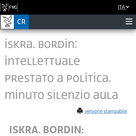
ITA
ISKRA. BORDIN:
INTELLETTUALE
PRESTATO A POLITICA.
MINUTO SILENZIO AULA
versione stampabile
ISKRA. BORDIN: