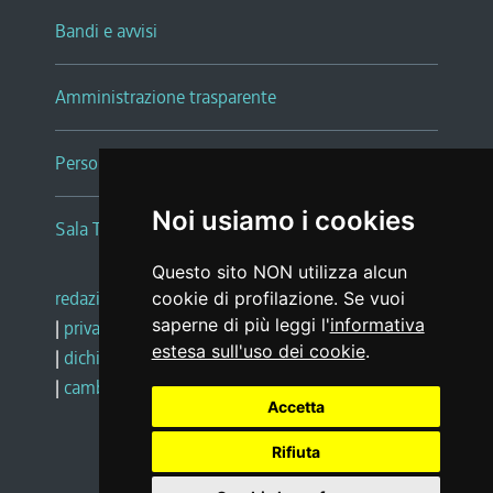
Bandi e avvisi
Amministrazione trasparente
Persone e Uffici
Noi usiamo i cookies
Sala Tiziano Tessitori
Questo sito NON utilizza alcun
redazione web
|
note legali
|
glossario
cookie di profilazione. Se vuoi
saperne di più leggi l'
informativa
|
privacy
|
social media policy
estesa sull'uso dei cookie
.
|
dichiarazione di accessibilità
|
feedback
|
cambio preferenze cookie
Accetta
Rifiuta
Realizzato da