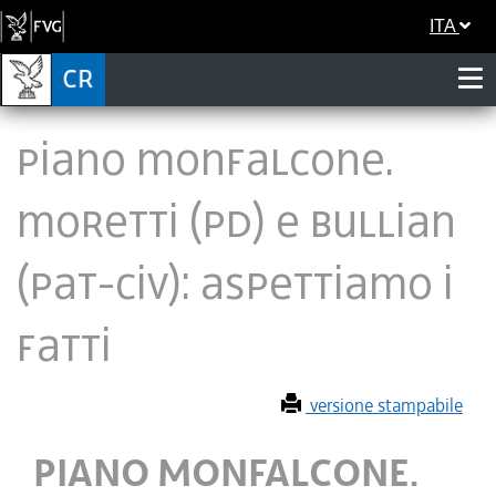
ITA
PIANO MONFALCONE.
MORETTI (PD) E BULLIAN
(PAT-CIV): ASPETTIAMO I
FATTI
versione stampabile
PIANO MONFALCONE.