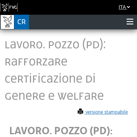
ITA
LAVORO. POZZO (PD):
RAFFORZARE
CERTIFICAZIONE DI
GENERE E WELFARE
versione stampabile
LAVORO. POZZO (PD):