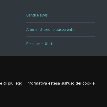
Bandi e avvisi
Amministrazione trasparente
Persone e Uffici
Sala Tiziano Tessitori
Realizzato da
 di più leggi l'
informativa estesa sull'uso dei cookie
.