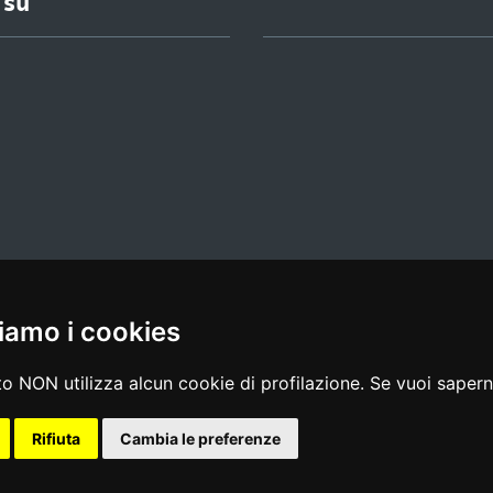
 su
iamo i cookies
l media policy
|
dichiarazione di accessibilità
|
feedback
o NON utilizza alcun cookie di profilazione. Se vuoi saperne
Rifiuta
Cambia le preferenze