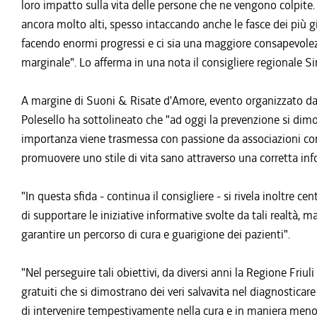
loro impatto sulla vita delle persone che ne vengono colpite. 
ancora molto alti, spesso intaccando anche le fasce dei più g
facendo enormi progressi e ci sia una maggiore consapevolezza
marginale". Lo afferma in una nota il consigliere regionale S
A margine di Suoni & Risate d'Amore, evento organizzato da Li
Polesello ha sottolineato che "ad oggi la prevenzione si dimos
importanza viene trasmessa con passione da associazioni come
promuovere uno stile di vita sano attraverso una corretta inf
"In questa sfida - continua il consigliere - si rivela inoltre cen
di supportare le iniziative informative svolte da tali realtà, m
garantire un percorso di cura e guarigione dei pazienti".
"Nel perseguire tali obiettivi, da diversi anni la Regione Fri
gratuiti che si dimostrano dei veri salvavita nel diagnostic
di intervenire tempestivamente nella cura e in maniera meno 