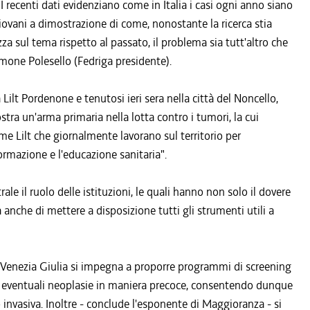
I recenti dati evidenziano come in Italia i casi ogni anno siano
iovani a dimostrazione di come, nonostante la ricerca stia
 sul tema rispetto al passato, il problema sia tutt'altro che
imone Polesello (Fedriga presidente).
lt Pordenone e tenutosi ieri sera nella città del Noncello,
tra un'arma primaria nella lotta contro i tumori, la cui
 Lilt che giornalmente lavorano sul territorio per
ormazione e l'educazione sanitaria".
trale il ruolo delle istituzioni, le quali hanno non solo il dovere
a anche di mettere a disposizione tutti gli strumenti utili a
uli Venezia Giulia si impegna a proporre programmi di screening
are eventuali neoplasie in maniera precoce, consentendo dunque
invasiva. Inoltre - conclude l'esponente di Maggioranza - si