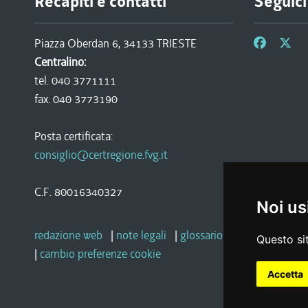
Recapiti e contatti
Seguici
Piazza Oberdan 6, 34133 TRIESTE
Centralino:
tel. 040 3771111
fax. 040 3773190
Posta certificata:
consiglio@certregione.fvg.it
C.F. 80016340327
Noi us
redazione web
|
note legali
|
glossario
|
privacy
|
socia
Questo sit
|
cambio preferenze cookie
Accetta